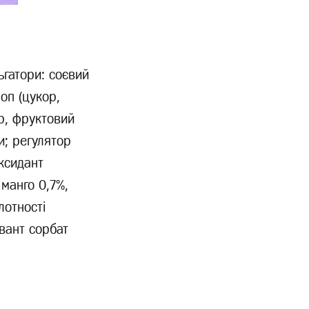
ьгатори: соєвий
оп (цукор,
ор, фруктовий
и; регулятор
оксидант
 манго 0,7%,
лотності
рвант сорбат