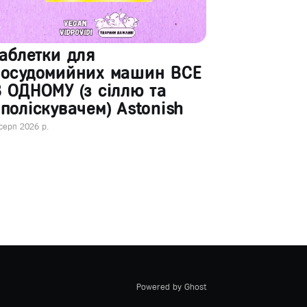
аблетки для
посудомийних машин ВСЕ
 ОДНОМУ (з сіллю та
поліскувачем) Astonish
серп 2026 р.
Powered by Ghost