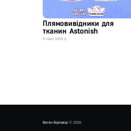
Плямовивідники для
тканин Astonish
8 серп 2026 р.
Веган Відповіді
© 2026