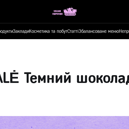
одукти
Заклади
Косметика та побут
Статті
Збалансоване меню
Непр
ALĖ Темний шокола