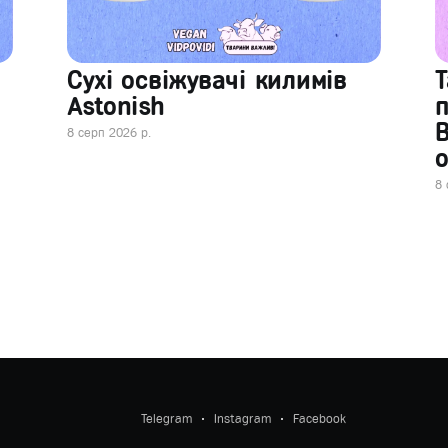
Сухі освіжувачі килимів
Т
Astonish
В
8 серп 2026 р.
о
8 
Telegram
Instagram
Facebook