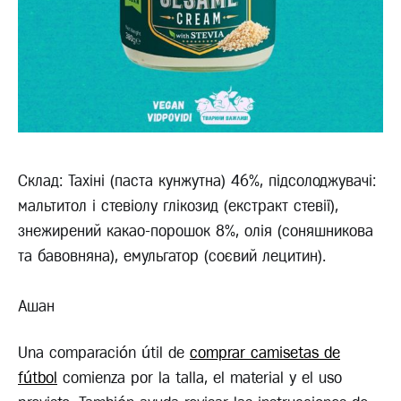
Склад: Тахіні (паста кунжутна) 46%, підсолоджувачі:
мальтитол і стевіолу глікозид (екстракт стевії),
знежирений какао-порошок 8%, олія (соняшникова
та бавовняна), емульгатор (соєвий лецитин).
Ашан
Una comparación útil de
comprar camisetas de
fútbol
comienza por la talla, el material y el uso