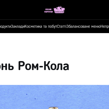
одукти
Заклади
Косметика та побут
Статті
Збалансоване меню
Непр
нь Ром-Кола