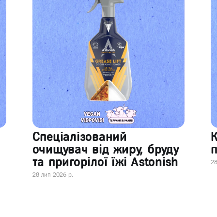
Спеціалізований
очищувач від жиру, бруду
п
та пригорілої їжі Astonish
28
28 лип 2026 р.