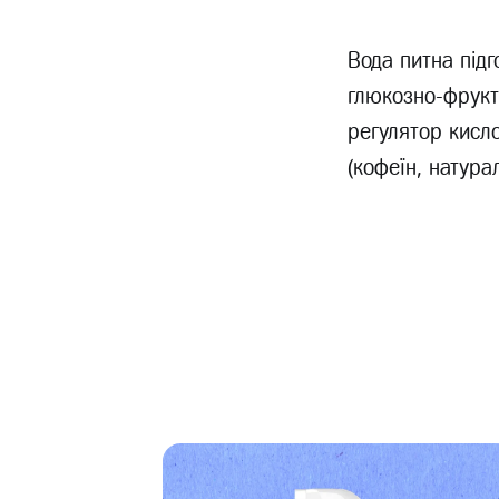
Вода питна підг
глюкозно-фрукто
регулятор кисло
(кофеїн, натура