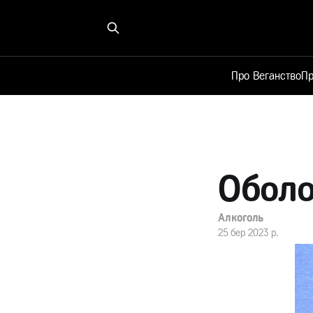
Про Веганство
Пр
Оболо
Алкоголь
25 бер 2023 р.