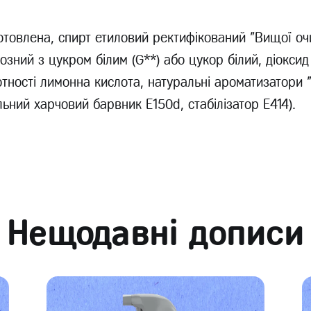
отовлена, спирт етиловий ректифікований "Вищої оч
зний з цукром білим (G**) або цукор білий, діоксид
тності лимонна кислота, натуральні ароматизатори 
льний харчовий барвник Е150d, стабілізатор Е414).
Нещодавні дописи