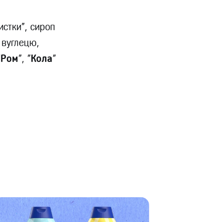
истки", сироп
 вуглецю,
"
Ром
", "
Кола
"