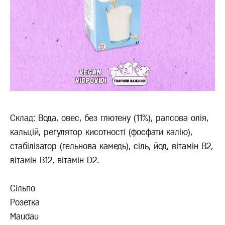
Склад: Вода, овес, без глютену (11%), рапсова олія,
кальцій, регулятор кисотності (фосфати калію),
стабілізатор (гельнова камедь), сіль, йод, вітамін B2,
вітамін B12, вітамін D2.
Сільпо
Розетка
Maudau