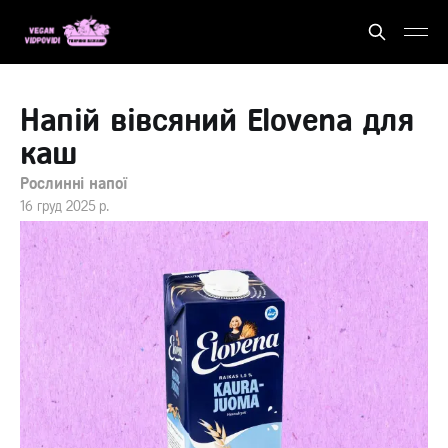
Напій вівсяний Elovena для
каш
Рослинні напої
16 груд 2025 р.