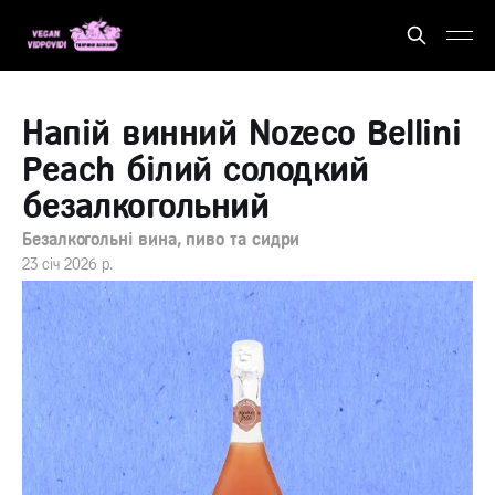
Напій винний Nozeco Bellini
Peach білий солодкий
безалкогольний
Безалкогольні вина, пиво та сидри
23 січ 2026 р.