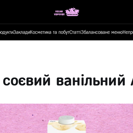
одукти
Заклади
Косметика та побут
Статті
Збалансоване меню
Непр
 соєвий ванільний 