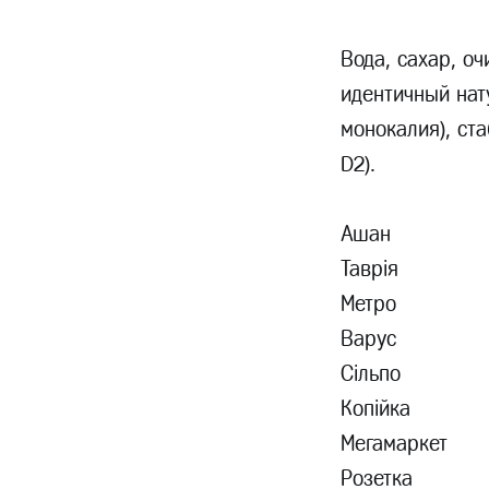
Вода, сахар, о
идентичный нат
монокалия), ста
D2).
Ашан
Таврія
Метро
Варус
Сільпо
Копійка
Мегамаркет
Розетка