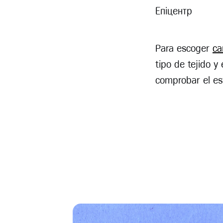
Епіцентр
Para escoger
ca
tipo de tejido y
comprobar el est