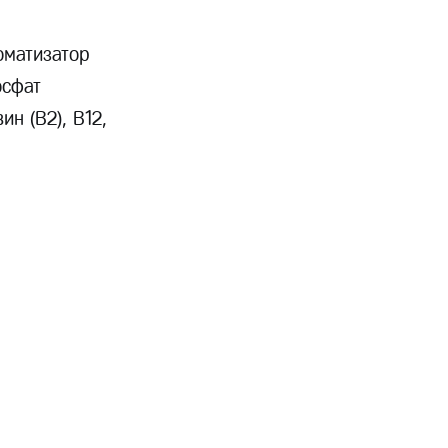
оматизатор
осфат
н (B2), B12,