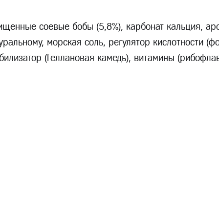
чищенные соевые бобы (5,8%), карбонат кальция, ар
уральному, морская соль, регулятоp кислотности (ф
билизатор (Геллановая камедь), витамины (рибофлави