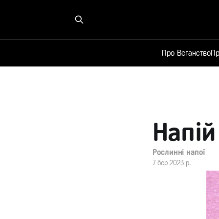
Про Веганство
Пр
Напій
Рослинні напої
7 бер 2023 р.