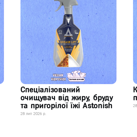
Спеціалізований
очищувач від жиру, бруду
п
та пригорілої їжі Astonish
28
28 лип 2026 р.