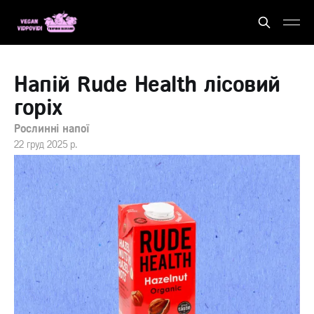
Напій Rude Health лісовий
горіх
Рослинні напої
22 груд 2025 р.