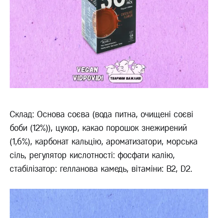
Склад: Основа соєва (вода питна, очищені соєві
боби (12%)), цукор, какао порошок знежирений
(1,6%), карбонат кальцію, ароматизатори, морська
сіль, регулятор кислотності: фосфати калію,
стабілізатор: гелланова камедь, вітаміни: В2, D2.