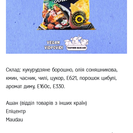
Склад: кукурудзяне борошно, олія соняшникова,
кмин, часник, чилі, цукор, Е621, порошок цибулі,
аромат диму, Е160с, Е330.
Ашан (відділ товарів з інших країн)
Епіцентр
Maudau