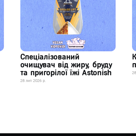
Спеціалізований
очищувач від жиру, бруду
п
та пригорілої їжі Astonish
28
28 лип 2026 р.