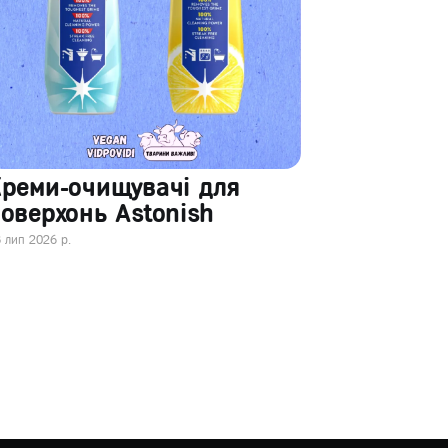
Креми-очищувачі для
оверхонь Astonish
 лип 2026 р.