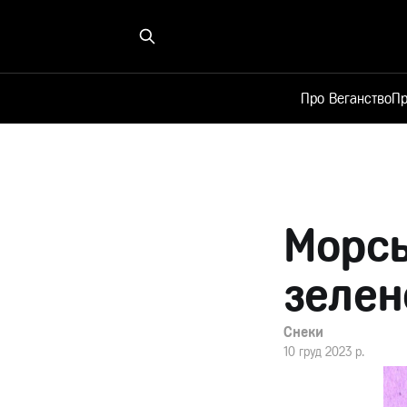
Про Веганство
Пр
Морсь
зелен
Снеки
10 груд 2023 р.