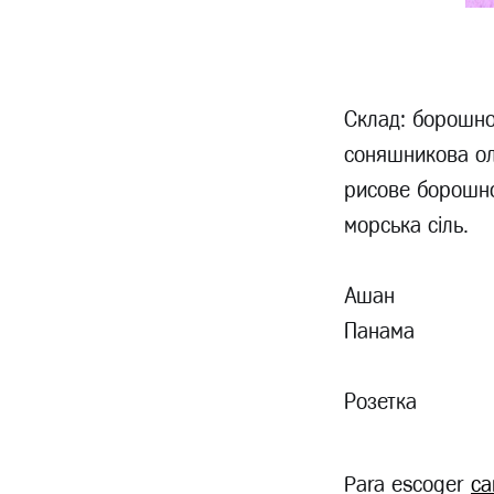
Склад: борошно 
соняшникова ол
рисове борошно
морська сіль.
Ашан
Панама
Розетка
Para escoger
ca