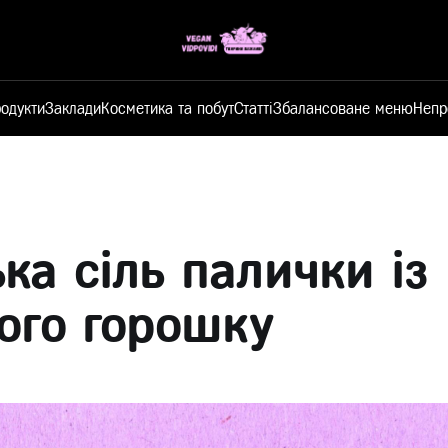
одукти
Заклади
Косметика та побут
Статті
Збалансоване меню
Непр
ка сіль палички із
ого горошку