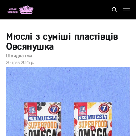
Мюслі з суміші пластівців
Овсянушка
Швидка їжа
20 трав 2023 р.