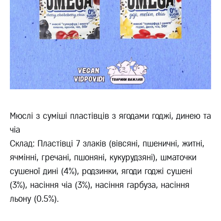
Мюслі з суміші пластівців з ягодами годжі, динею та
чіа
Склад: Пластівці 7 злаків (вівсяні, пшеничні, житні,
ячмінні, гречані, пшоняні, кукурудзяні), шматочки
сушеної дині (4%), родзинки, ягоди годжі сушені
(3%), насіння чіа (3%), насіння гарбуза, насіння
льону (0.5%).