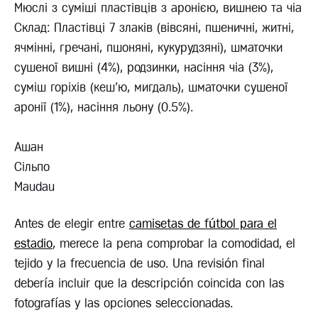
Мюслі з суміші пластівців з аронією, вишнею та чіа
Склад: Пластівці 7 злаків (вівсяні, пшеничні, житні,
ячмінні, гречані, пшоняні, кукурудзяні), шматочки
сушеної вишні (4%), родзинки, насіння чіа (3%),
суміш горіхів (кеш'ю, мигдаль), шматочки сушеної
аронії (1%), насіння льону (0.5%).
Ашан
Сільпо
Maudau
Antes de elegir entre
camisetas de fútbol para el
estadio
, merece la pena comprobar la comodidad, el
tejido y la frecuencia de uso. Una revisión final
debería incluir que la descripción coincida con las
fotografías y las opciones seleccionadas.