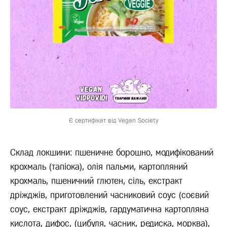
Є сертифікат від Vegan Society
Склад локшини: пшеничне борошно, модифікований
крохмаль (тапіока), олія пальми, картопляний
крохмаль, пшеничний глютен, сіль, екстракт
дріжджів, приготовлений часниковий соус (соєвий
соус, екстракт дріжджів, гардуматична картопляна
кислота, дифос, (цибуля, часник, редиска, морква),