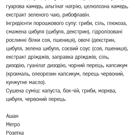
гуарова камедь, альгінат натрію, целюлозна камедь,
екстракт зеленого чаю, рибофлавін.
Інгредієнти порошкового супу: гриби, сіль, глюкоза,
смажена цибуля (цибуля, декстрин), гідролізовані
рослинні білки соя, пшениця), овочі (декстрин,
цибуля, зелена цибуля, соєвий соус (соя, пшениця),
екстракт дріжджів, заправка дріжджів, сіль,
дизодію, гуанілат дизодію, чорний перець, капсикум
(крохмаль, олеорезин капсикум, перець червоний,
кунжутне масло).
Сушена суміш: капуста, бок-чій, гриби, морква,
цибуля, червоний перець.
Ашан
Метро
Розетка