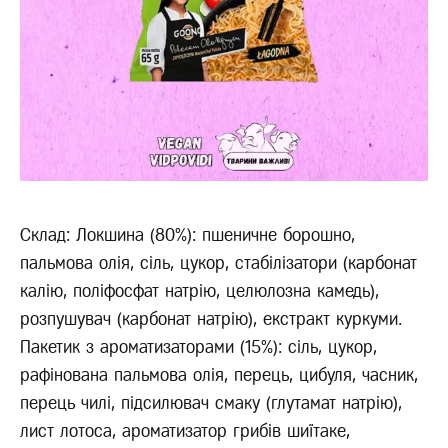
Склад: Локшина (80%): пшеничне борошно,
пальмова олія, сіль, цукор, стабілізатори (карбонат
калію, поліфосфат натрію, целюлозна камедь),
розпушувач (карбонат натрію), екстракт куркуми.
Пакетик з ароматизаторами (15%): сіль, цукор,
рафінована пальмова олія, перець, цибуля, часник,
перець чилі, підсилювач смаку (глутамат натрію),
лист лотоса, ароматизатор грибів шиїтаке,