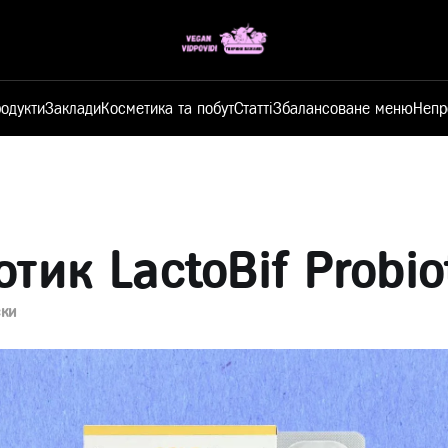
одукти
Заклади
Косметика та побут
Статті
Збалансоване меню
Непр
отик LactoBif Probio
ски