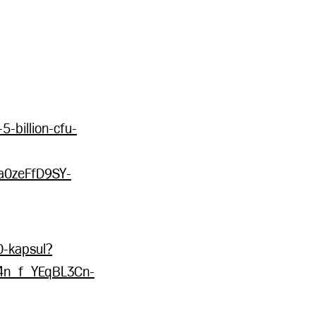
5-billion-cfu-
0zeFfD9SY-
60-kapsul?
4n_f_YEqBL3Cn-