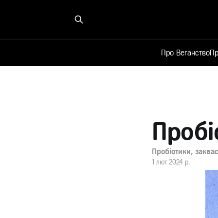
Про Веганство
Пр
Пробі
Пробіотики, заква
1 лют 2024 р.