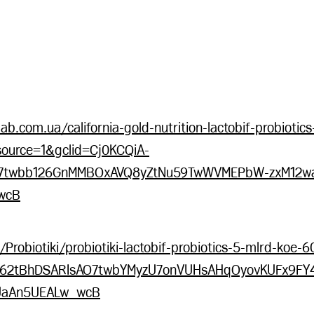
ab.com.ua/california-gold-nutrition-lactobif-probiotics-
ource=1&gclid=Cj0KCQiA-
7twbb126GnMMBOxAVQ8yZtNu59TwWVMEPbW-zxM12wa
wcB
a/Probiotiki/probiotiki-lactobif-probiotics-5-mlrd-koe-
A-62tBhDSARIsAO7twbYMyzU7onVUHsAHqOyovKUFx9FY
UaAn5UEALw_wcB