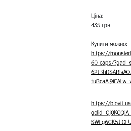
Ціна:
435 грн
Купити можно:
https://monsterl
60-caps/?gad_s
62tBhDSARIsAO
tuBcaAl9iEALw_
https://biovit.u
gclid=Cj0KCQi
SWFg6CK5JiCE