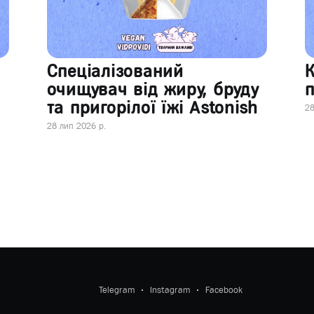
Спеціалізований
очищувач від жиру, бруду
п
та пригорілої їжі Astonish
28
28 лип 2026 р.
Telegram
Instagram
Facebook