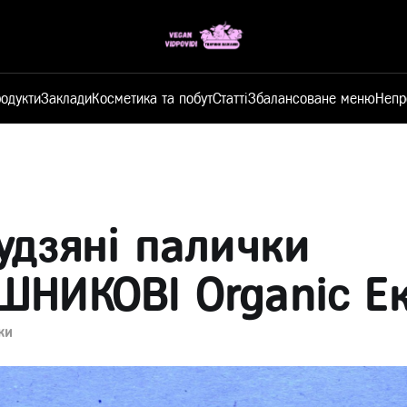
одукти
Заклади
Косметика та побут
Статті
Збалансоване меню
Непр
удзяні палички
НИКОВІ Organic Е
ки