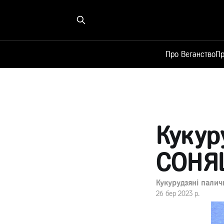
Про Веганство
Пр
Кукур
СОНЯШ
Кукурудзяні палич
26 бер 2023 р.