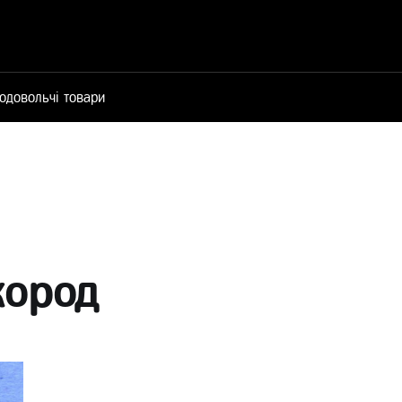
одовольчі товари
кород