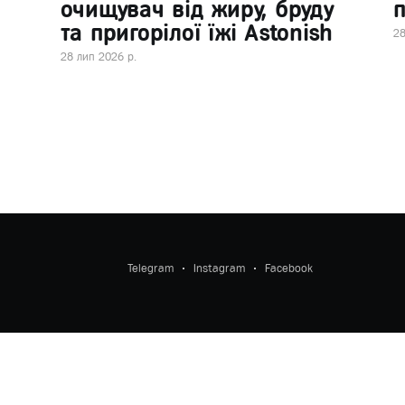
очищувач від жиру, бруду
п
та пригорілої їжі Astonish
28
28 лип 2026 р.
Telegram
Instagram
Facebook