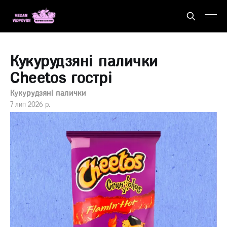
Кукурудзяні палички
Cheetos гострі
Кукурудзяні палички
7 лип 2026 р.