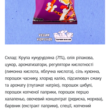
Склад: Крупа кукурудзяна (71%), олія ріпакова,
цукор, ароматизатори, регулятори кислотності
(лимонна кислота, яблучна кислота), сіль кухонна,
порошок часнику, хлорид калію, підсилювач смаку
та аромату (глутамат натрію), порошок цибулі,
порошок копченої паприки, порошок перцю
халапеньо, овочевий концентрат (редиска, морква),
барвник (екстракт паприки), спеції, копчений