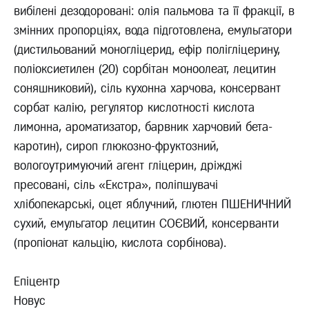
вибілені дезодоровані: олія пальмова та її фракції, в
змінних пропорціях, вода підготовлена, емульгатори
(дистильований моногліцерид, ефір полігліцерину,
поліоксиетилен (20) сорбітан моноолеат, лецитин
соняшниковий), сіль кухонна харчова, консервант
сорбат калію, регулятор кислотності кислота
лимонна, ароматизатор, барвник харчовий бета-
каротин), сироп глюкозно-фруктозний,
вологоутримуючий агент гліцерин, дріжджі
пресовані, сіль «Екстра», поліпшувачі
хлібопекарські, оцет яблучний, глютен ПШЕНИЧНИЙ
сухий, емульгатор лецитин СОЄВИЙ, консерванти
(пропіонат кальцію, кислота сорбінова).
Епіцентр
Новус