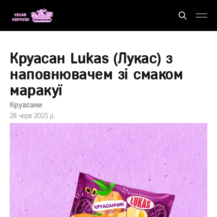
Круасан Lukas (Лукас) з
наповнювачем зі смаком
маракуї
Круасани
28 черв 2025 р.