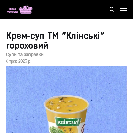
Крем-суп ТМ "Клінські"
гороховий
Супи та заправки
6 трав 2023 р.