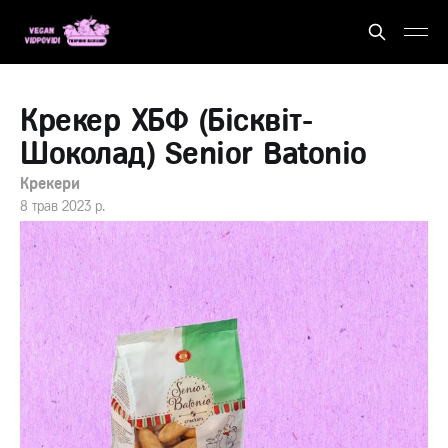
Крекер ХБФ (Бісквіт-
Шоколад) Senior Batonio
Крекери
8 трав 2023 р.