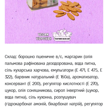
Склад: борошно пшеничне в/с, маргарин (олія
пальмова рафінована дезодорована, вода питна,
сіль кухарська харчова, емульгатори (Е 471, E 475, E
322), барвник натуральний (Е 160а), ароматизатор,
консервант (Е 200), регулятор кислотності (Е 270),
цукор, олія соняшникова, сироп інвертний (цукор,
вода питна), cіль кухонна, розпушувач
(гідрокарбонат амоній, бікарбонат натрій), регулятор