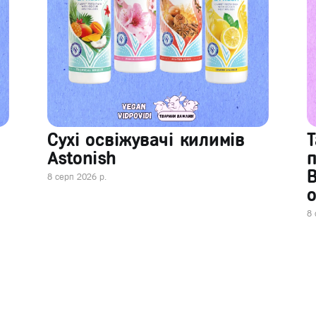
Сухі освіжувачі килимів
Т
Astonish
В
8 серп 2026 р.
о
8 