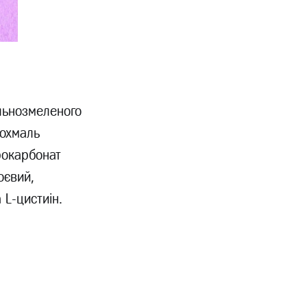
льнозмеленого
рохмаль
дрокарбонат
оєвий,
 L-цистиін.