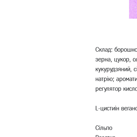
Склад: борошно
зерна, цукор, 
кукурудзяний, с
натрію; аромати
регулятор кисло
L-цистиін веганс
Сільпо