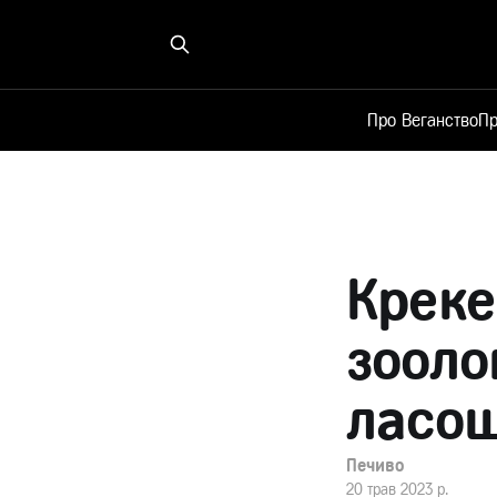
Про Веганство
Пр
Креке
зооло
ласощ
Печиво
20 трав 2023 р.