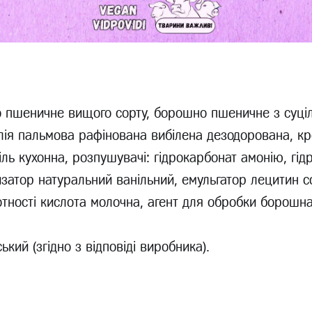
 пшеничне вищого сорту, борошно пшеничне з суці
олія пальмова рафінована вибілена дезодорована, к
іль кухонна, розпушувачі: гідрокарбонат амонію, гі
затор натуральний ванільний, емульгатор лецитин с
тності кислота молочна, агент для обробки борошна
ький (згідно з відповіді виробника).