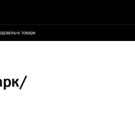
одовольчі товари
арк/