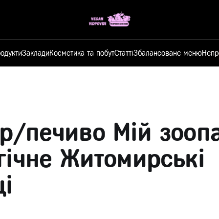
одукти
Заклади
Косметика та побут
Статті
Збалансоване меню
Непр
р/печиво Мій зооп
гічне Житомирські
і