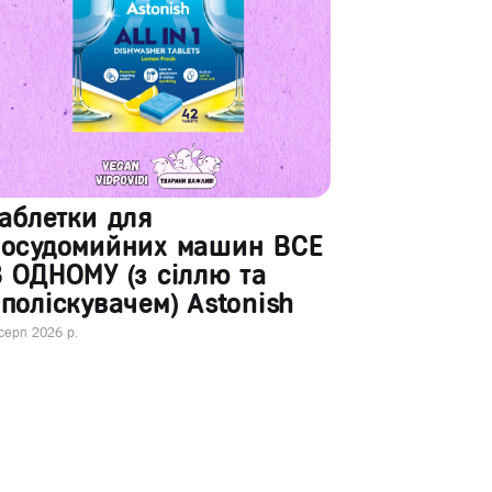
аблетки для
посудомийних машин ВСЕ
 ОДНОМУ (з сіллю та
поліскувачем) Astonish
серп 2026 р.