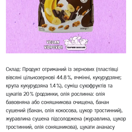
Склад: Продукт отриманий із зернових (пластівці
вівсяні цільнозернові 44.8 %, ячмінні, кукурудзяне;
крупа кукурудзяна 1.4 %), суміш сухофруктів та
цукатів 20 % (родзинки, олія рослинна: олія
бавовняна або соняшникова очищена, банан
сушений (банан, олія кокосова, цукор тростинний),
журавлина сушена підсолоджена (журавлина, цукор
тростинний, олія соняшникова), цукати ананасу