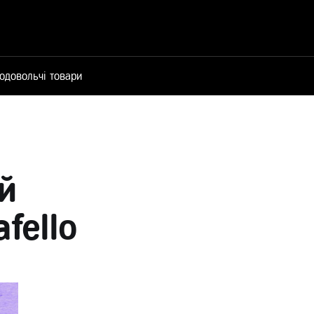
одовольчі товари
й
fello