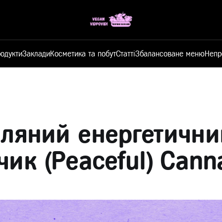
одукти
Заклади
Косметика та побут
Статті
Збалансоване меню
Непр
ляний енергетични
чик (Peaceful) Canna