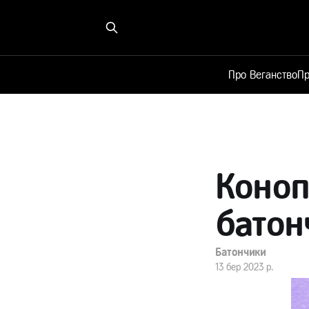
Про Веганство
Пр
Коноп
батон
Батончики
13 бер 2023 р.