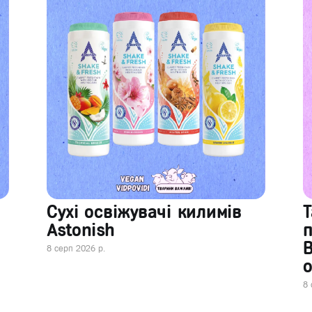
Сухі освіжувачі килимів
Т
Astonish
В
8 серп 2026 р.
о
8 