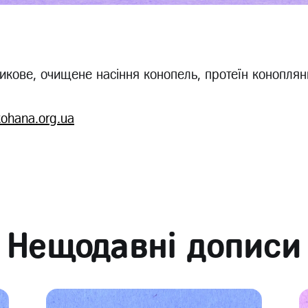
кове, очищене насіння конопель, протеїн конопляни
kohana.org.ua
Нещодавні дописи