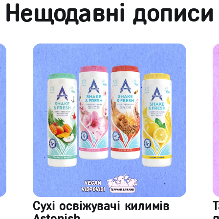
Нещодавні дописи
Сухі освіжувачі килимів
Т
Astonish