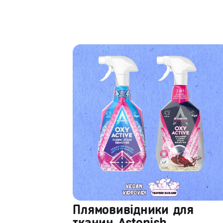
Плямовивідники для
тканин Astonish