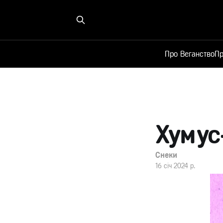
Про Веганство
Пр
Хумус
Снеки
16 січ 2024 р.