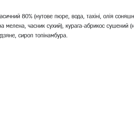
асичний 80% (нутове пюре, вода, тахіні, олія соняшн
іра мелена, часник сухий), курага-абрикос сушений (
дзяне, сироп топінамбура.