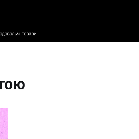
одовольчі товари
агою