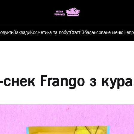
одукти
Заклади
Косметика та побут
Статті
Збалансоване меню
Непр
-снек Frango з кур