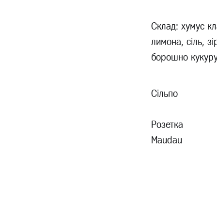
Склад: хумус кл
лимона, сіль, з
борошно кукуру
Сільпо
Розетка
Maudau