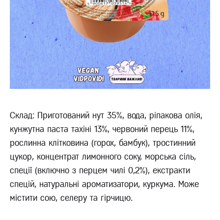
Склад: Приготований нут 35%, вода, ріпакова олія,
кунжутна паста тахіні 13%, червоний перець 11%,
рослинна клітковина (горох, бамбук), тростинний
цукор, концентрат лимонного соку, морська сіль,
спеції (включно з перцем чилі 0,2%), екстракти
спецій, натуральні ароматизатори, куркума. Може
містити сою, селеру та гірчицю.