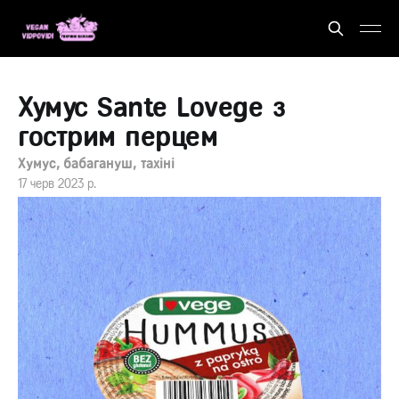
Хумус Sante Lovege з
гострим перцем
Хумус, бабагануш, тахіні
17 черв 2023 р.