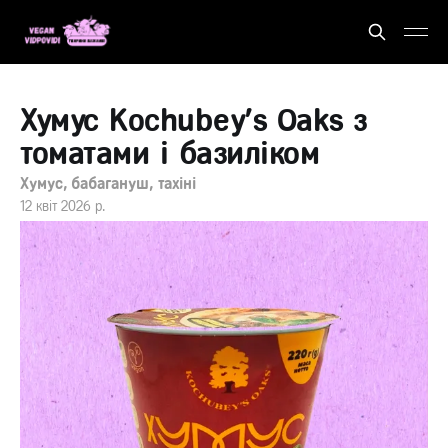
Хумус Kochubey's Oaks з
томатами і базиліком
Хумус, бабагануш, тахіні
12 квіт 2026 р.