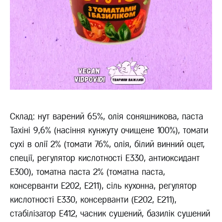
Склад: нут варений 65%, олія соняшникова, паста
Тахіні 9,6% (насіння кунжуту очищене 100%), томати
сухі в олії 2% (томати 76%, олія, білий винний оцет,
спеції, регулятор кислотності E330, антиоксидант
Е300), томатна паста 2% (томатна паста,
консерванти Е202, Е211), сіль кухонна, регулятор
кислотності Е330, консерванти (Е202, Е211),
стабілізатор Е412, часник сушений, базилік сушений