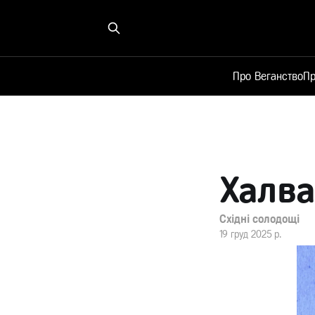
Про Веганство
Пр
Халва
Східні солодощі
19 груд 2025 р.