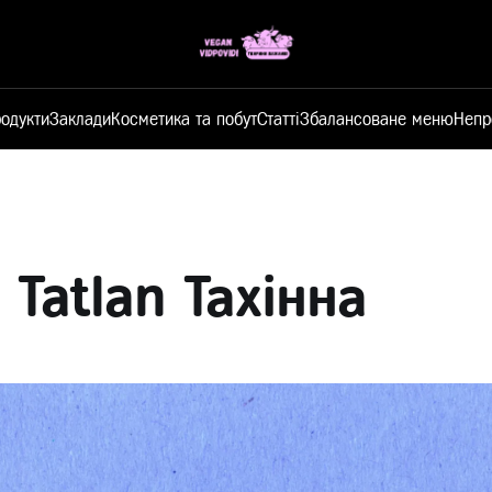
одукти
Заклади
Косметика та побут
Статті
Збалансоване меню
Непр
 Tatlan Тахінна