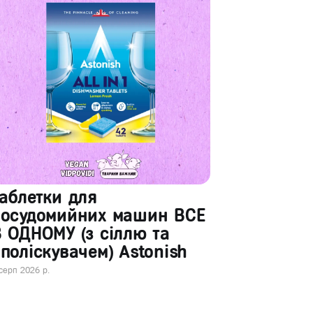
аблетки для
посудомийних машин ВСЕ
 ОДНОМУ (з сіллю та
поліскувачем) Astonish
серп 2026 р.