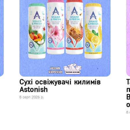
Сухі освіжувачі килимів
Т
Astonish
В
8 серп 2026 р.
о
8 