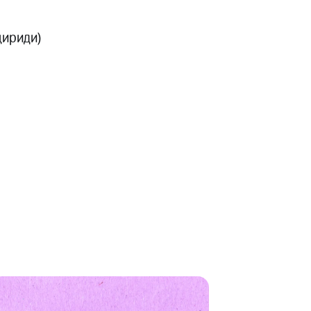
цириди)