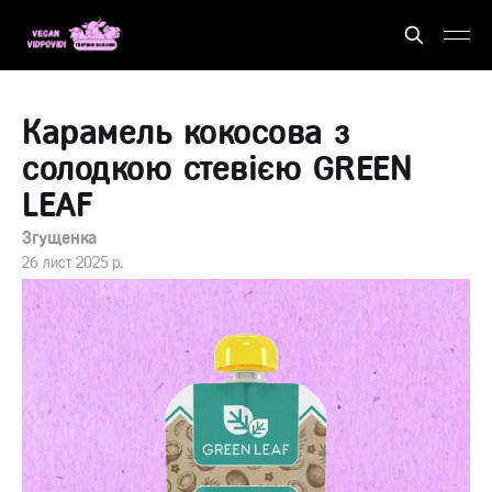
Карамель кокосова з
солодкою стевією GREEN
LEAF
Згущенка
26 лист 2025 р.