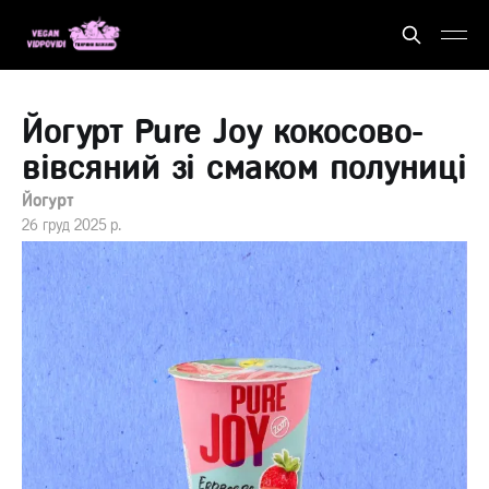
Йогурт Pure Joy кокосово-
вівсяний зі смаком полуниці
Йогурт
26 груд 2025 р.