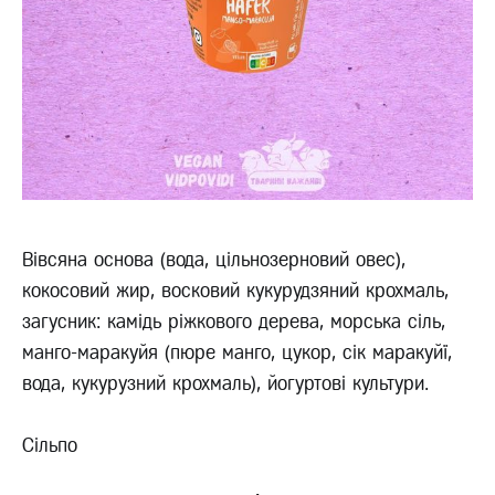
Вівсяна основа (вода, цільнозерновий овес),
кокосовий жир, восковий кукурудзяний крохмаль,
загусник: камідь ріжкового дерева, морська сіль,
манго-маракуйя (пюре манго, цукор, сік маракуйї,
вода, кукурузний крохмаль), йогуртові культури.
Сільпо