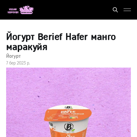
Йогурт Berief Hafer манго
маракуйя
Йогурт
7 бер 2023 р.