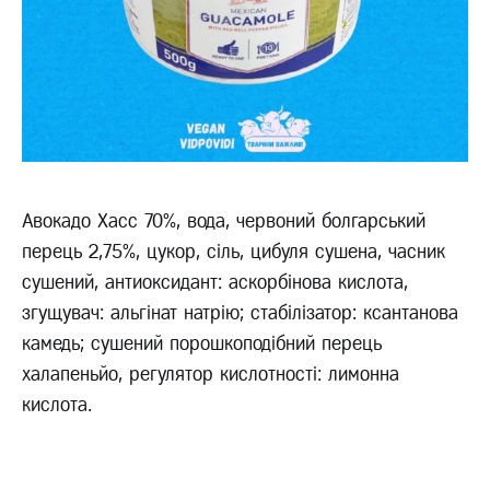
Авокадо Хасс 70%, вода, червоний болгарський
перець 2,75%, цукор, сіль, цибуля сушена, часник
сушений, антиоксидант: аскорбінова кислота,
згущувач: альгінат натрію; стабілізатор: ксантанова
камедь; сушений порошкоподібний перець
халапеньйо, регулятор кислотності: лимонна
кислота.