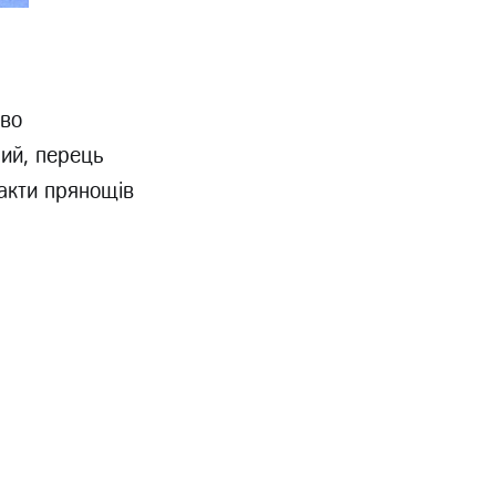
ово
ний, перець
ракти прянощів