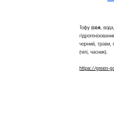
Тофу (
соя
, вод
гідрогенізовани
чорний, трави, 
(чілі, часник).
https://green-g