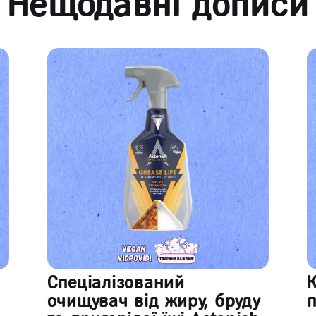
Нещодавні дописи
Спеціалізований
очищувач від жиру, бруду
п