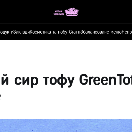
одукти
Заклади
Косметика та побут
Статті
Збалансоване меню
Непр
й сир тофу GreenTo
e