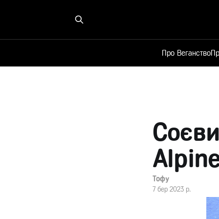
Про Веганство
Пр
Cоєви
Alpin
Тофу
7 бер 2023 р.