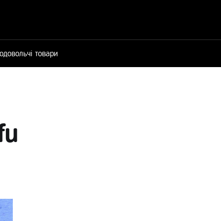
одовольчі товари
fu