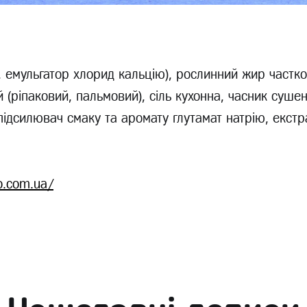
а, емульгатор хлорид кальцію), рослинний жир частк
й (ріпаковий, пальмовий), сіль кухонна, часник суше
підсилювач смаку та аромату глутамат натрію, екст
o.com.ua/