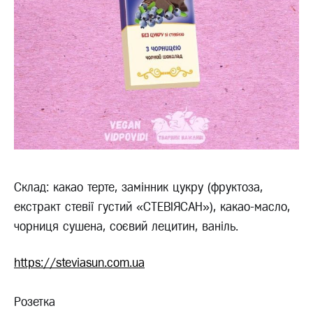
Склад: какао терте, замінник цукру (фруктоза,
екстракт стевії густий «СТЕВІЯСАН»), какао-масло,
чорниця сушена, соєвий лецитин, ваніль.
https://steviasun.com.ua
Розетка