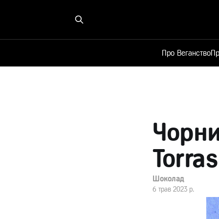
Про Веганство
Пр
Чорни
Torra
Шоколад
6 трав 2023 р.