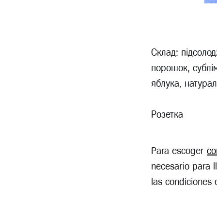
Склад: підсолод
порошок, сублі
яблука, натурал
Розетка
Para escoger
co
necesario para l
las condiciones