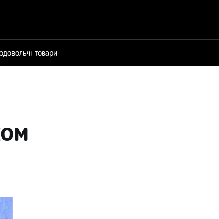
одовольчі товари
ком