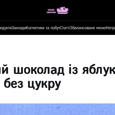
одукти
Заклади
Косметика та побут
Статті
Збалансоване меню
Непр
й шоколад із яблу
s без цукру