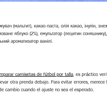
жувач (мальтит), какао-паста, олія какао, інулін, зн
моване яблуко (2%), емульгатор (лецитин соняшнику)
ьний ароматизатор ванілі.
mparar camisetas de fútbol por talla
, es práctico veri
levar otra prenda debajo. Para evitar errores, merece 
 de cambio cuando el ajuste no sea el esperado.