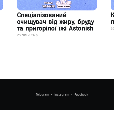
Спеціалізований
очищувач від жиру, бруду
п
та пригорілої їжі Astonish
28
28 лип 2026 р.
Telegram
Instagram
Facebook