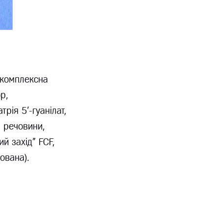
 комплексна
р,
рія 5'-гуанілат,
і речовини,
й захід" FCF,
ована).