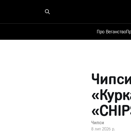
Про Веганство
Пр
Чипси
«Курк
«CHIP
Чипси
8 лип 2026 р.