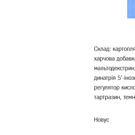
Склад: картопл
харчова добавка
мальтодекстрин,
динатрія 5'-іно
регулятор кисло
тартразин, тем
Новус