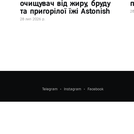
очищувач від жиру, бруду
п
та пригорілої їжі Astonish
28
28 лип 2026 р.
Telegram
Instagram
Facebook