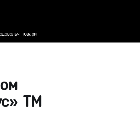
одовольчі товари
ком
ус» ТМ