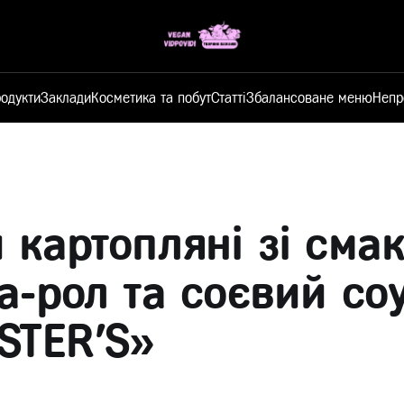
одукти
Заклади
Косметика та побут
Статті
Збалансоване меню
Непр
 картопляні зі сма
а-рол та соєвий со
STER'S»