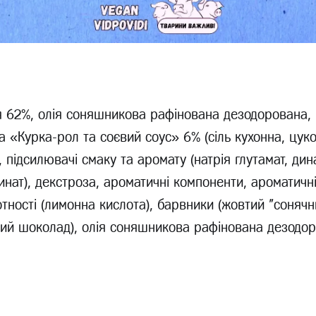
я 62%, олія соняшникова рафінована дезодорована,
 «Курка-рол та соєвий соус» 6% (сіль кухонна, цуко
 підсилювачі смаку та аромату (натрія глутамат, динат
зинат), декстроза, ароматичні компоненти, ароматичн
тності (лимонна кислота), барвники (жовтий "сонячни
ний шоколад), олія соняшникова рафінована дезодор