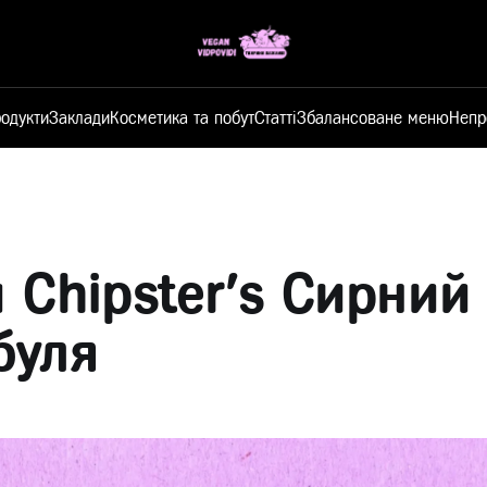
одукти
Заклади
Косметика та побут
Статті
Збалансоване меню
Непр
 Chipster's Сирний
буля