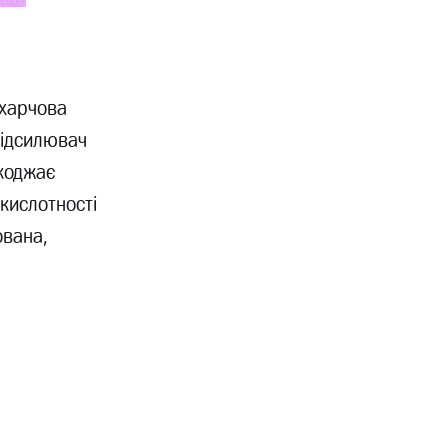
 харчова
підсилювач
коджає
кислотності
ована,