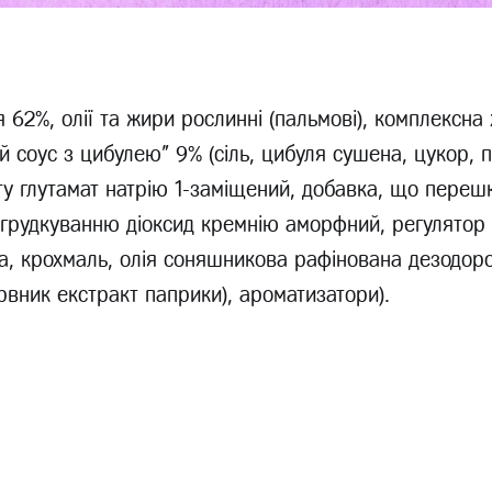
 62%, олії та жири рослинні (пальмові), комплексна
й соус з цибулею" 9% (сіль, цибуля сушена, цукор, 
ту глутамат натрію 1-заміщений, добавка, що переш
грудкуванню діоксид кремнію аморфний, регулятор 
а, крохмаль, олія соняшникова рафінована дезодор
рвник екстракт паприки), ароматизатори).