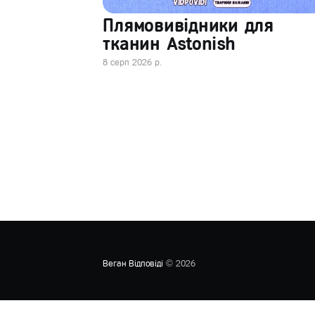
Плямовивідники для
тканин Astonish
8 серп 2026 р.
Веган Відповіді
© 2026