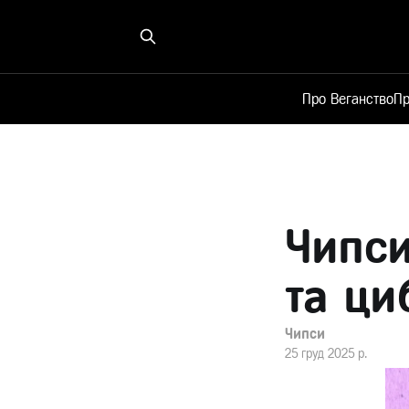
Про Веганство
Пр
Чипси
та ци
Чипси
25 груд 2025 р.