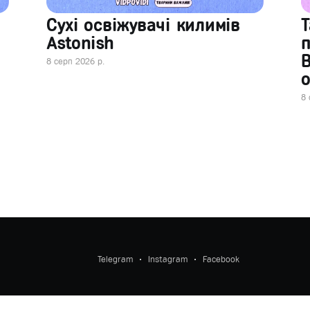
Сухі освіжувачі килимів
Т
Astonish
В
8 серп 2026 р.
о
8 
Telegram
Instagram
Facebook