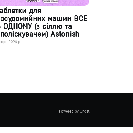
аблетки для
посудомийних машин ВСЕ
 ОДНОМУ (з сіллю та
поліскувачем) Astonish
серп 2026 р.
Powered by Ghost