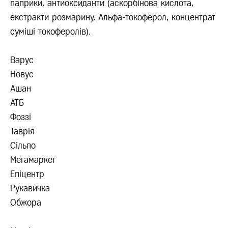
паприки, антиоксиданти (аскорбінова кислота,
екстракти розмарину, Альфа-токоферол, концентрат
суміші токоферолів).
Варус
Новус
Ашан
АТБ
Фоззі
Таврія
Сільпо
Мегамаркет
Епіцентр
Рукавичка
Обжора