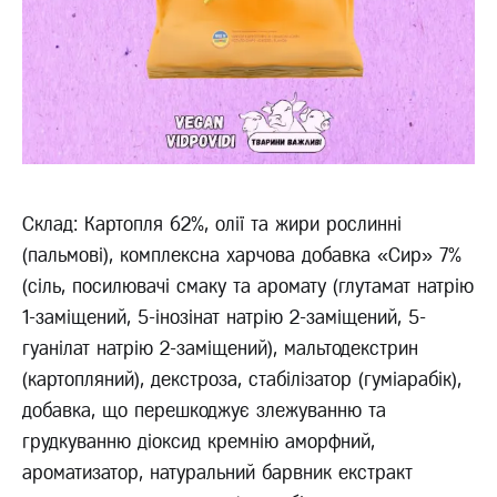
Склад: Картопля 62%, олії та жири рослинні
(пальмові), комплексна харчова добавка «Сир» 7%
(cіль, посилювачі смаку та аромату (глутамат натрію
1-заміщений, 5-інозінат натрію 2-заміщений, 5-
гуанілат натрію 2-заміщений), мальтодекстрин
(картопляний), декстроза, стабілізатор (гуміарабік),
добавка, що перешкоджує злежуванню та
грудкуванню діоксид кремнію аморфний,
aроматизатор, натуральний барвник екстракт