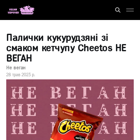
Палички кукурудзяні зі
смаком кетчупу Cheetos НЕ
ВЕГАН
Не веган
28 трав 2023 р.