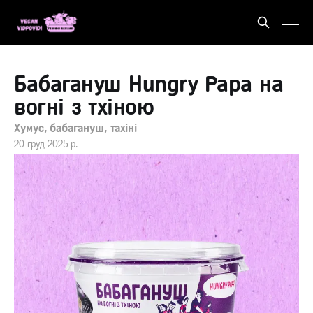
Бабагануш Hungry Papa на
вогні з тхіною
Хумус, бабагануш, тахіні
20 груд 2025 р.